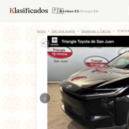
K
lasificados
Boriken
ES
|
Gringo
EN
Inicio
>
Dar una vuelta
>
Guaguas y Carros
>
TOYOTA
‹