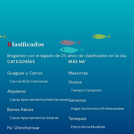
K
lasificados
Bregando con el legado de 25 años de clasificados en la isla.
CATEGORÍAS
MÁS NA'
Guaguas y Carros
Mascotas
Carros
SUVs
Camiones
Guisos
·
·
Tiempo Completo
Alquileres
Casas
Apartamentos
Habitaciones
Servicios
·
·
Hogar
Automotriz
Profesionales
·
·
Bienes Raíces
Casas
Apartamentos
Solares
Tereques
·
·
Electrónica
Muebles
·
Pa' Chinchorrear