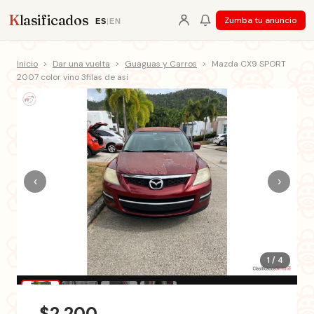
K
lasificados
Zumba tu anuncio
ES
|
EN
Inicio
>
Dar una vuelta
>
Guaguas y Carros
>
Mazda CX9 SPORT
2007 color vino 3filas de asi
‹
›
1 / 4
$2,200