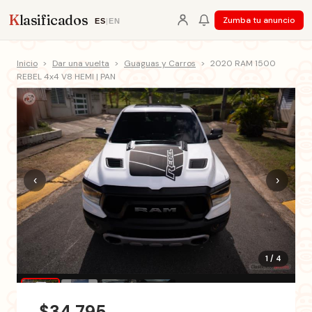
K
lasificados
Zumba tu anuncio
ES
|
EN
Inicio
>
Dar una vuelta
>
Guaguas y Carros
>
2020 RAM 1500
REBEL 4x4 V8 HEMI | PAN
‹
›
1 / 4
$34,795