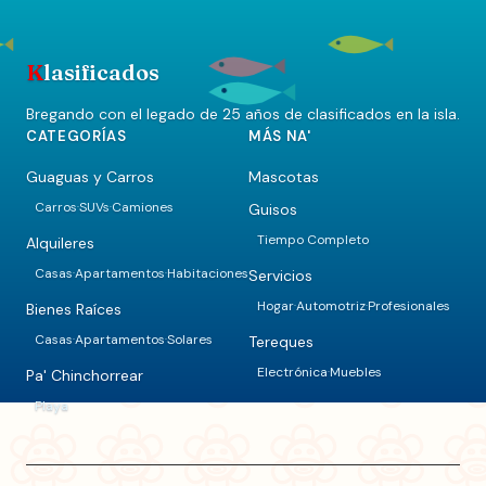
K
lasificados
Bregando con el legado de 25 años de clasificados en la isla.
CATEGORÍAS
MÁS NA'
Guaguas y Carros
Mascotas
Carros
SUVs
Camiones
Guisos
·
·
Tiempo Completo
Alquileres
Casas
Apartamentos
Habitaciones
Servicios
·
·
Hogar
Automotriz
Profesionales
·
·
Bienes Raíces
Casas
Apartamentos
Solares
Tereques
·
·
Electrónica
Muebles
·
Pa' Chinchorrear
Playa