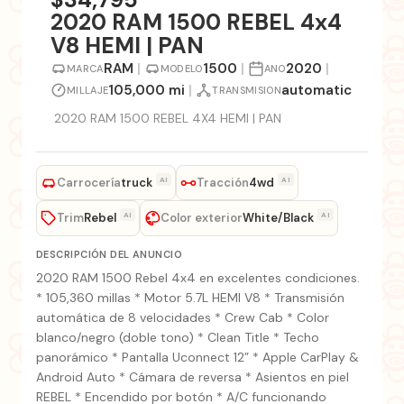
2020 RAM 1500 REBEL 4x4
V8 HEMI | PAN
RAM
|
1500
|
2020
|
MARCA
MODELO
ANO
105,000 mi
|
automatic
MILLAJE
TRANSMISION
2020 RAM 1500 REBEL 4X4 HEMI | PAN
Carrocería
Tracción
AI
AI
truck
4wd
Trim
Color exterior
AI
AI
Rebel
White/Black
DESCRIPCIÓN DEL ANUNCIO
2020 RAM 1500 Rebel 4x4 en excelentes condiciones.
* 105,360 millas * Motor 5.7L HEMI V8 * Transmisión
automática de 8 velocidades * Crew Cab * Color
blanco/negro (doble tono) * Clean Title * Techo
panorámico * Pantalla Uconnect 12” * Apple CarPlay &
Android Auto * Cámara de reversa * Asientos en piel
REBEL * Encendido por botón * A/C funcionando