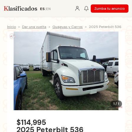
K
lasificados
Zumba tu anuncio
ES
|
EN
Inicio
>
Dar una vuelta
>
Guaguas y Carros
>
2025 Peterbilt 536
1 / 1
$114,995
2025 Peterbilt 536