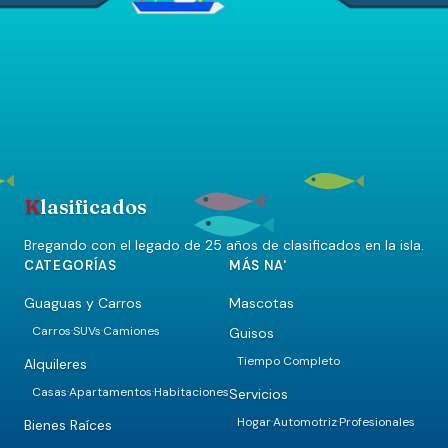
K
lasificados
Bregando con el legado de 25 años de clasificados en la isla.
CATEGORÍAS
MÁS NA'
Guaguas y Carros
Mascotas
Carros
SUVs
Camiones
Guisos
·
·
Tiempo Completo
Alquileres
Casas
Apartamentos
Habitaciones
Servicios
·
·
Hogar
Automotriz
Profesionales
·
·
Bienes Raíces