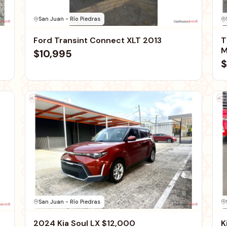
San Juan - Río Piedras
Ford Transint Connect XLT 2013
T
M
$10,995
$
San Juan - Río Piedras
2024 Kia Soul LX $12,000