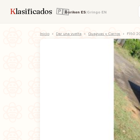
K
lasificados
Boriken
ES
|
Gringo
EN
Inicio
>
Dar una vuelta
>
Guaguas y Carros
>
F150 2