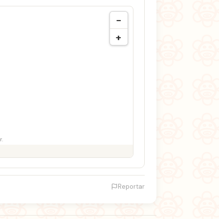
−
+
r.
Reportar