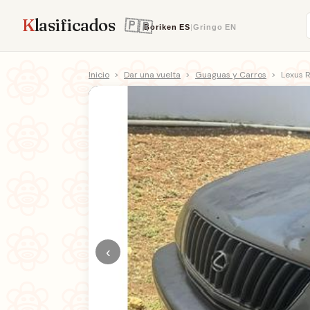
K
lasificados
Boriken
ES
|
Gringo
EN
Inicio
>
Dar una vuelta
>
Guaguas y Carros
>
Lexus 
‹