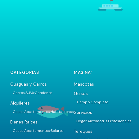
CATEGORÍAS
MÁS NA'
Guaguas y Carros
Mascotas
Carros
SUVs
Camiones
Guisos
·
·
Tiempo Completo
Alquileres
Casas
Apartamentos
Habitaciones
Servicios
·
·
Hogar
Automotriz
Profesionales
·
·
Bienes Raíces
Casas
Apartamentos
Solares
Tereques
·
·