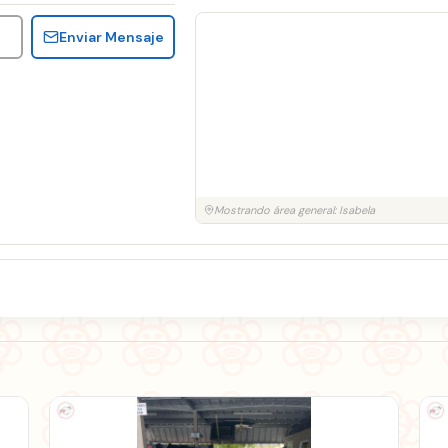
Enviar Mensaje
Mostrando área general: Isabela