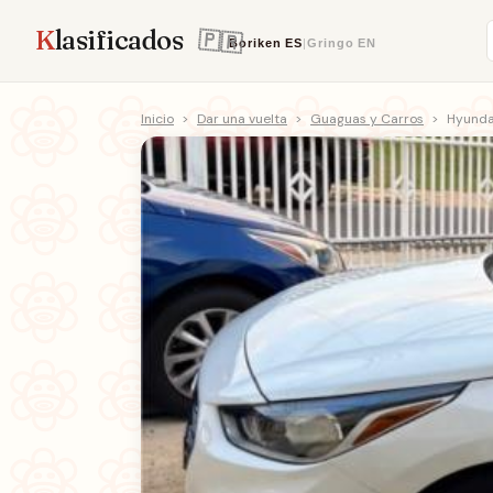
K
lasificados
Boriken
ES
|
Gringo
EN
Inicio
>
Dar una vuelta
>
Guaguas y Carros
>
Hyunda