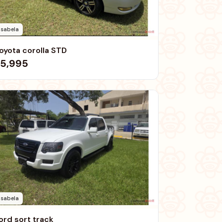
Isabela
oyota corolla STD
5,995
Isabela
ord sort track