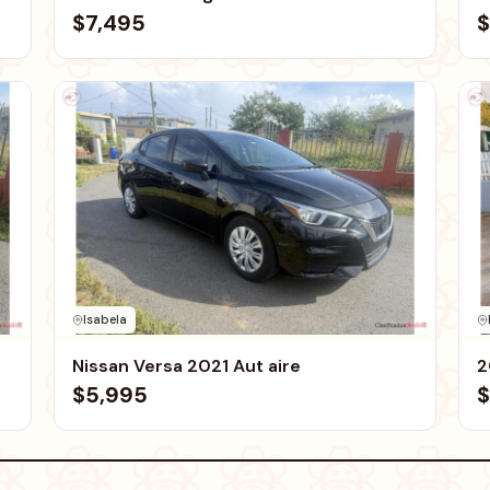
$7,495
$
Isabela
Nissan Versa 2021 Aut aire
2
$5,995
$