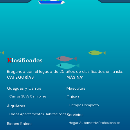
K
lasificados
Bregando con el legado de 25 años de clasificados en la isla.
CATEGORÍAS
MÁS NA'
Guaguas y Carros
Mascotas
Carros
SUVs
Camiones
Guisos
·
·
Tiempo Completo
Alquileres
Casas
Apartamentos
Habitaciones
Servicios
·
·
Hogar
Automotriz
Profesionales
·
·
Bienes Raíces