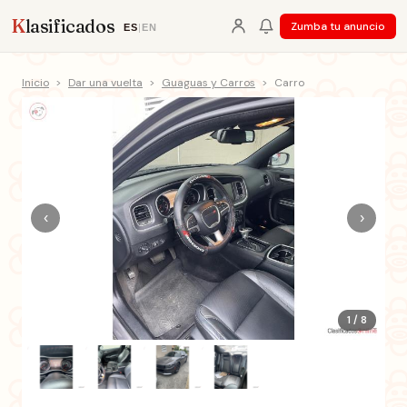
K
lasificados
Zumba tu anuncio
ES
|
EN
Inicio
>
Dar una vuelta
>
Guaguas y Carros
>
Carro
‹
›
1 / 8
+3 fotos