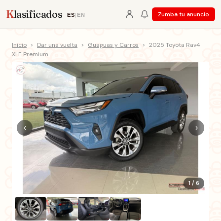
K
lasificados
Zumba tu anuncio
ES
|
EN
Inicio
>
Dar una vuelta
>
Guaguas y Carros
>
2025 Toyota Rav4
XLE Premium
‹
›
1 / 6