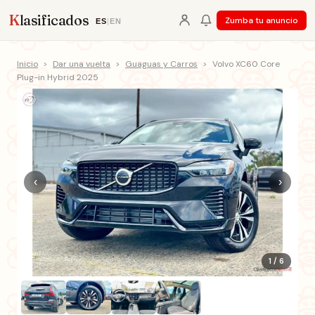
K
lasificados
Zumba tu anuncio
ES
|
EN
Inicio
>
Dar una vuelta
>
Guaguas y Carros
>
Volvo XC60 Core
Plug-in Hybrid 2025
‹
›
1 / 6