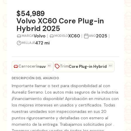
+1 fotos
$54,989
Volvo XC60 Core Plug-in
Hybrid 2025
Volvo
|
XC60
|
2025
|
MARCA
MODELO
ANO
472 mi
MILLAJE
Carrocería
Trim
AI
AI
suv
Core Plug-in Hybrid
DESCRIPCIÓN DEL ANUNCIO
Importante llamar o text para disponibilidad al con
Aurealiz Serrano. Los autos más seguros de la industria.
¡Financiamiento disponible! Aprobación en minutos con
los mejores intereses en usados y certificados. Todas
nuestras unidades son inspeccionadas en sus 20
puntos rigurosamente y detalladas con esmero al
momento de la entrega. Trabajamos solicitudes por .
Tenemos unidades usadas de todos los precios.