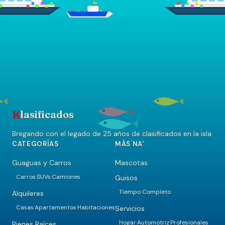
K
lasificados
Bregando con el legado de 25 años de clasificados en la isla.
CATEGORÍAS
MÁS NA'
Guaguas y Carros
Mascotas
Carros
SUVs
Camiones
Guisos
·
·
Tiempo Completo
Alquileres
Casas
Apartamentos
Habitaciones
Servicios
·
·
Hogar
Automotriz
Profesionales
·
·
Bienes Raíces