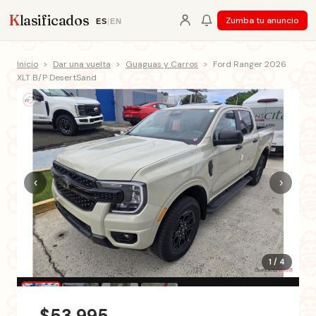
K
lasificados
Zumba tu anuncio
ES
|
EN
Inicio
>
Dar una vuelta
>
Guaguas y Carros
>
Ford Ranger 2026
XLT B/P DesertSand
‹
›
1 / 4
$53,995