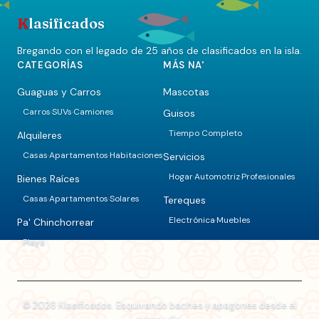
K
lasificados
Bregando con el legado de 25 años de clasificados en la isla.
CATEGORÍAS
MÁS NA'
Guaguas y Carros
Mascotas
Carros
SUVs
Camiones
Guisos
·
·
Tiempo Completo
Alquileres
Casas
Apartamentos
Habitaciones
Servicios
·
·
Hogar
Automotriz
Profesionales
·
·
Bienes Raíces
Casas
Apartamentos
Solares
Tereques
·
·
Electrónica
Muebles
·
Pa' Chinchorrear
Playa
© 2026 Klasificados. Esquivando baches y apagones desde el