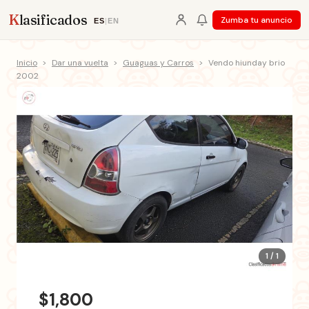
K
lasificados
Zumba tu anuncio
ES
|
EN
Inicio
>
Dar una vuelta
>
Guaguas y Carros
>
Vendo hiunday brio
2002
1 / 1
$1,800