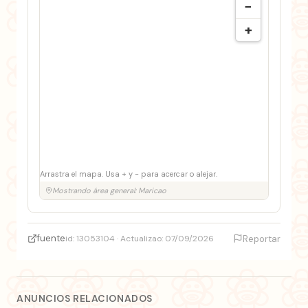
−
+
Arrastra el mapa. Usa + y − para acercar o alejar.
Mostrando área general: Maricao
fuente
id: 13053104 · Actualizao: 07/09/2026
Reportar
ANUNCIOS RELACIONADOS