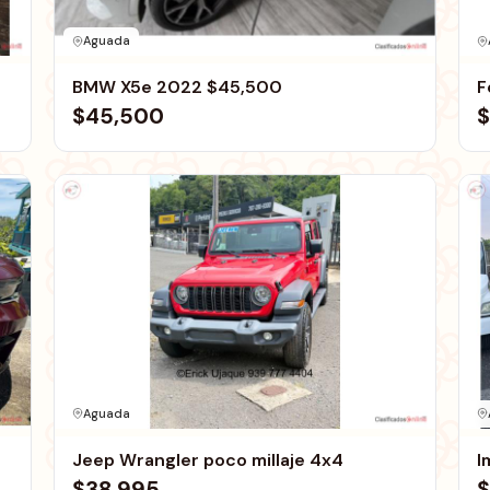
Aguada
BMW X5e 2022 $45,500
F
$45,500
$
Aguada
Jeep Wrangler poco millaje 4x4
I
$38,995
$