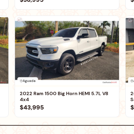
Aguada
2022 Ram 1500 Big Horn HEMI 5.7L V8
2
4x4
S
$43,995
$