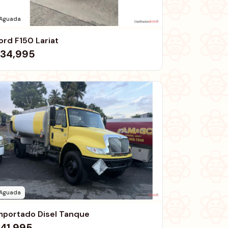
Aguada
ord F150 Lariat
34,995
Aguada
mportado Disel Tanque
41,995