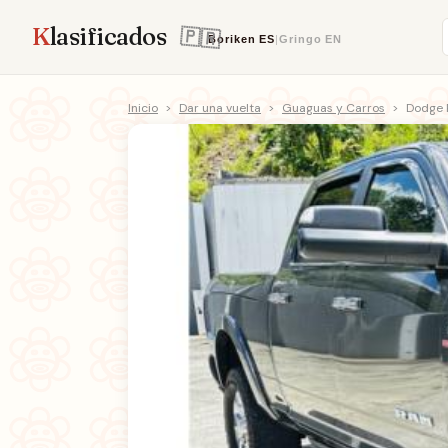
K
lasificados
Boriken
ES
|
Gringo
EN
Inicio
>
Dar una vuelta
>
Guaguas y Carros
>
Dodge 