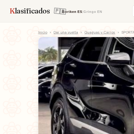
K
lasificados
Boriken
ES
|
Gringo
EN
Inicio
>
Dar una vuelta
>
Guaguas y Carros
>
SPORTA