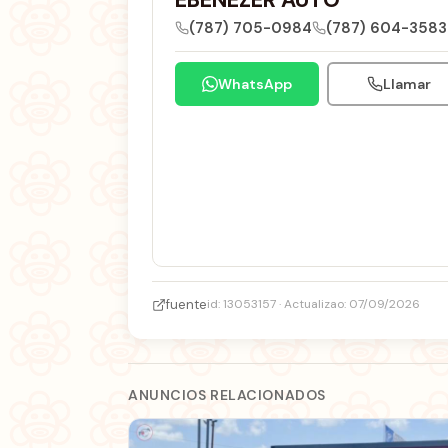
EBENEZER AUTO
(787) 705-0984
(787) 604-3583
WhatsApp
Llamar
fuente
id: 13053157 · Actualizao: 07/09/2026
ANUNCIOS RELACIONADOS