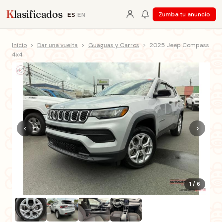
K
lasificados
Zumba tu anuncio
ES
|
EN
Inicio
>
Dar una vuelta
>
Guaguas y Carros
>
2025 Jeep Compass
4x4
‹
›
1 / 6