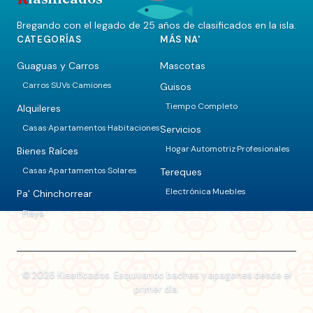
Bregando con el legado de 25 años de clasificados en la isla.
CATEGORÍAS
MÁS NA'
Guaguas y Carros
Mascotas
Carros
SUVs
Camiones
Guisos
·
·
Tiempo Completo
Alquileres
Casas
Apartamentos
Habitaciones
Servicios
·
·
Hogar
Automotriz
Profesionales
·
·
Bienes Raíces
Casas
Apartamentos
Solares
Tereques
·
·
Electrónica
Muebles
·
Pa' Chinchorrear
Playa
© 2026 Klasificados. Esquivando baches y apagones desde el
primer día.