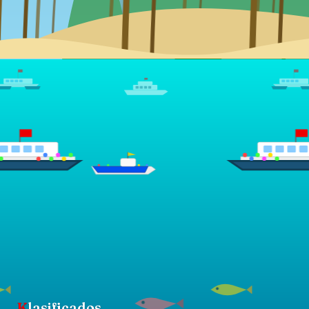
K
lasificados