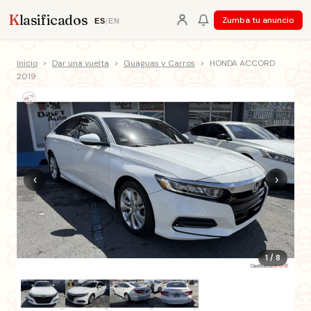
K
lasificados
Zumba tu anuncio
ES
|
EN
Inicio
>
Dar una vuelta
>
Guaguas y Carros
>
HONDA ACCORD
2019
‹
›
1 / 8