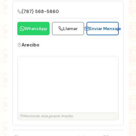
(787) 568-5860
WhatsApp
Llamar
Enviar Mensaje
Arecibo
Mostrando área general: Arecibo