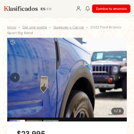
K
lasificados
Zumba tu anuncio
ES
|
EN
Inicio
>
Dar una vuelta
>
Guaguas y Carros
>
2022 Ford Bronco
Sport Big Bend
‹
›
1 / 3
$23,995