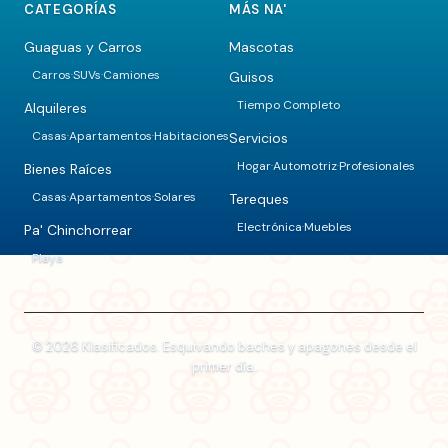
CATEGORÍAS
MÁS NA'
Guaguas y Carros
Mascotas
Carros
SUVs
Camiones
Guisos
·
·
Tiempo Completo
Alquileres
Casas
Apartamentos
Habitaciones
Servicios
·
·
Hogar
Automotriz
Profesionales
·
·
Bienes Raíces
Casas
Apartamentos
Solares
Tereques
·
·
Electrónica
Muebles
·
Pa' Chinchorrear
Playa
© 2026 Klasificados. Esquivando baches y apagones desde el
primer día.