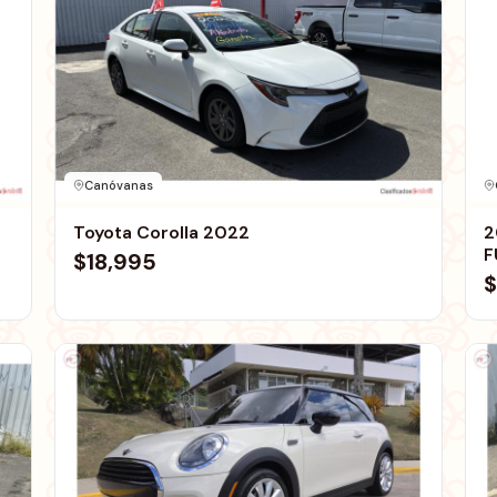
Canóvanas
Toyota Corolla 2022
2
F
$18,995
$