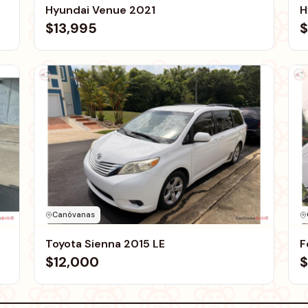
Hyundai Venue 2021
H
$13,995
$
Canóvanas
Toyota Sienna 2015 LE
F
$12,000
$