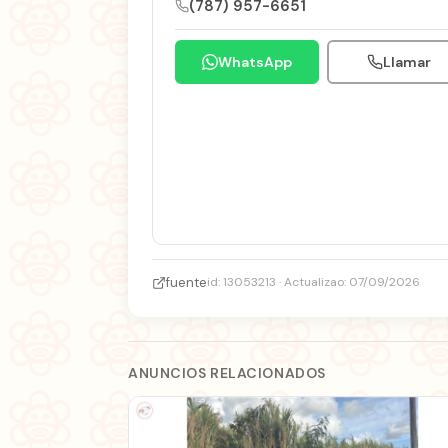
(787) 957-6651
WhatsApp
Llamar
fuente
id: 13053213 · Actualizao: 07/09/2026
ANUNCIOS RELACIONADOS