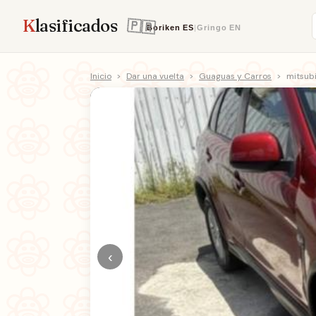
K
lasificados
Boriken
ES
|
Gringo
EN
Inicio
>
Dar una vuelta
>
Guaguas y Carros
>
mitsubi
‹