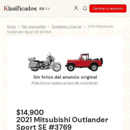
K
lasificados
Zumba tu anuncio
ES
|
EN
Inicio
>
Dar una vuelta
>
Guaguas y Carros
>
2021 Mitsubishi
Outlander Sport SE #3769
Sin fotos del anuncio original
Pide fotos reales antes de coordinar.
$14,900
2021 Mitsubishi Outlander
Sport SE #3769