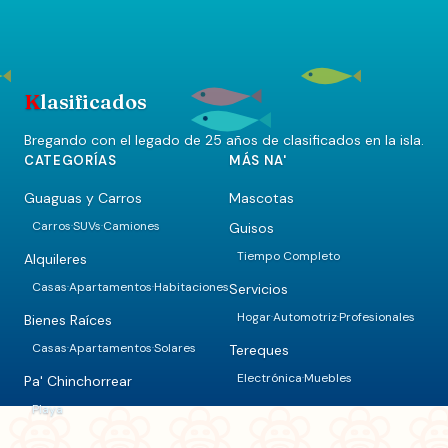
K
lasificados
Bregando con el legado de 25 años de clasificados en la isla.
CATEGORÍAS
MÁS NA'
Guaguas y Carros
Mascotas
Carros
SUVs
Camiones
Guisos
·
·
Tiempo Completo
Alquileres
Casas
Apartamentos
Habitaciones
Servicios
·
·
Hogar
Automotriz
Profesionales
·
·
Bienes Raíces
Casas
Apartamentos
Solares
Tereques
·
·
Electrónica
Muebles
·
Pa' Chinchorrear
Playa