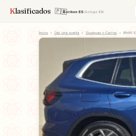
K
lasificados
Boriken
ES
|
Gringo
EN
Inicio
>
Dar una vuelta
>
Guaguas y Carros
>
BMW X