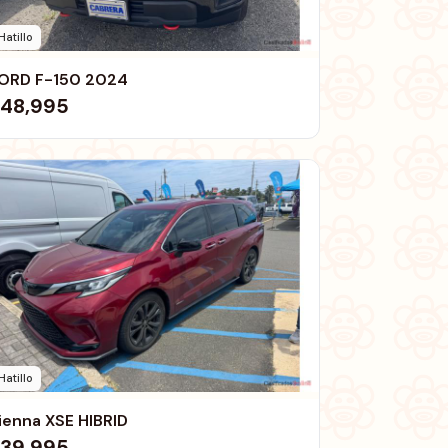
Hatillo
ORD F-150 2024
48,995
Hatillo
ienna XSE HIBRID
39,995