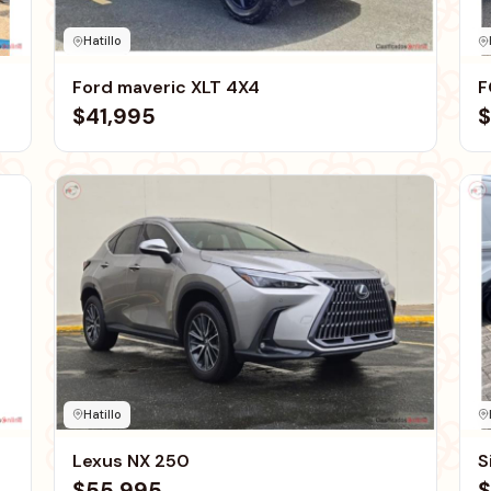
Hatillo
Ford maveric XLT 4X4
F
$41,995
$
Hatillo
Lexus NX 250
S
$55,995
$