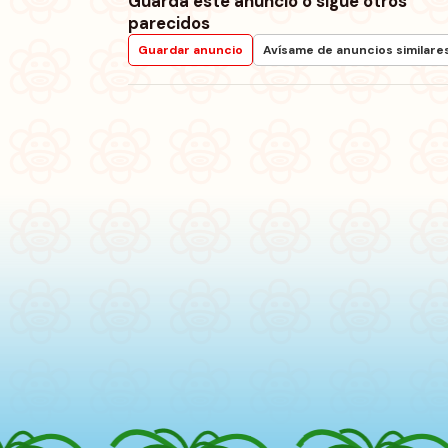
Guarda este anuncio o sigue otros
parecidos
Guardar anuncio
Avísame de anuncios similare