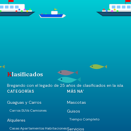
K
lasificados
Bregando con el legado de 25 años de clasificados en la isla.
CATEGORÍAS
MÁS NA'
Guaguas y Carros
Mascotas
Carros
SUVs
Camiones
Guisos
·
·
Tiempo Completo
Alquileres
Casas
Apartamentos
Habitaciones
Servicios
·
·