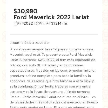
+2 fotos
$30,990
Ford Maverick 2022 Lariat
2022
|
31,214 mi
ANO
MILLAJE
DESCRIPCIÓN DEL ANUNCIO
Si estabas esperando la señal para montarte en una
Maverick, aquí está. Te presento esta Ford Maverick
Lariat Supercrew AWD 2022, el trim más equipado de
la línea, con solo 31,916 millas y en condiciones
espectaculares. Tracción en las cuatro ruedas, interior
premium, cabina completa para toda la familia y la
economía de gasolina que hizo famosa a esta pickup.
Es la combinación perfecta: trabajas con ella entre
semana y te la llevas de aventura el fin de semana.
Precio: . Estas Maverick Lariat no duran en el lote — es
de las unidades más solicitadas del mercado en Puerto
Rico y esta acaba de llegar. El que la ve primero, se la