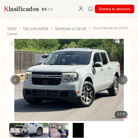
K
lasificados
Zumba tu anuncio
ES
|
EN
Inicio
>
Dar una vuelta
>
Guaguas y Carros
>
Ford Maverick 2022
Lariat
‹
›
1 / 7