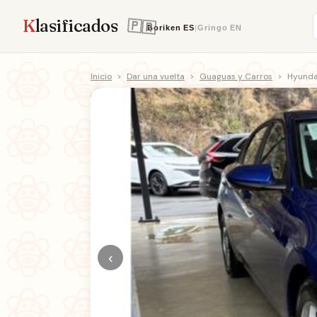
K
lasificados
Boriken
ES
|
Gringo
EN
Inicio
>
Dar una vuelta
>
Guaguas y Carros
>
Hyunda
‹