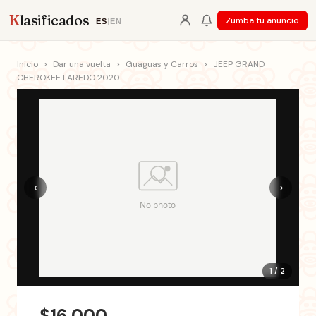
K
lasificados
Zumba tu anuncio
ES
|
EN
Inicio
>
Dar una vuelta
>
Guaguas y Carros
>
JEEP GRAND
CHEROKEE LAREDO 2020
‹
›
1 / 2
$16,000