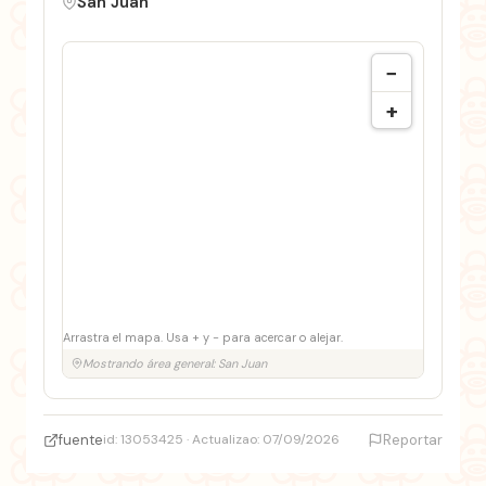
San Juan
−
+
Arrastra el mapa. Usa + y − para acercar o alejar.
Mostrando área general: San Juan
fuente
id: 13053425 · Actualizao: 07/09/2026
Reportar