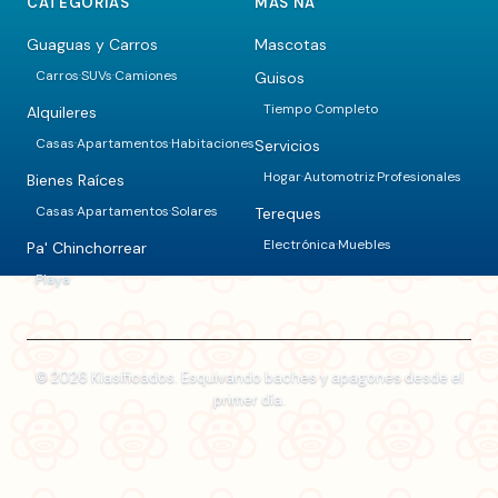
CATEGORÍAS
MÁS NA'
Guaguas y Carros
Mascotas
Carros
SUVs
Camiones
Guisos
·
·
Tiempo Completo
Alquileres
Casas
Apartamentos
Habitaciones
Servicios
·
·
Hogar
Automotriz
Profesionales
·
·
Bienes Raíces
Casas
Apartamentos
Solares
Tereques
·
·
Electrónica
Muebles
·
Pa' Chinchorrear
Playa
© 2026 Klasificados. Esquivando baches y apagones desde el
primer día.