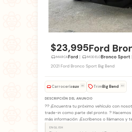
$23,995
Ford Bro
Ford
|
Bronco Sport
MARCA
MODELO
2021 Ford Bronco Sport Big Bend
Carrocería
Trim
AI
AI
suv
Big Bend
DESCRIPCIÓN DEL ANUNCIO
?? ¡Encuentra tu próximo vehículo con nosot
trade-in como parte del pronto. ? Hacemos 
más información: ¡Escríbenos o llámanos y 
ENGLISH