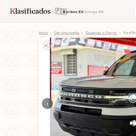
K
lasificados
Boriken
ES
|
Gringo
EN
Inicio
>
Dar una vuelta
>
Guaguas y Carros
>
Ford B
‹