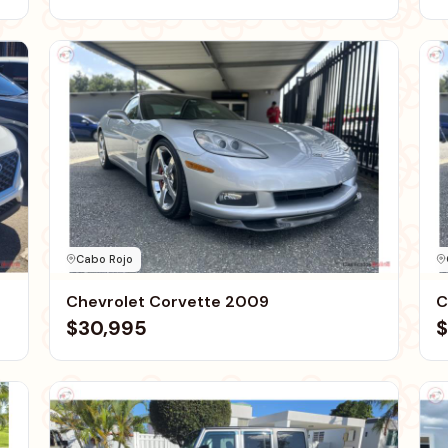
Cabo Rojo
Chevrolet Corvette 2009
C
$30,995
$