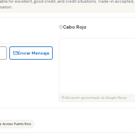
able for excellent, good credit, and credit situations. Trade-in accepted, 
mation.
Cabo Rojo
Enviar Mensaje
Ubicación aproximada vía Google Places
es Across Puerto Rico