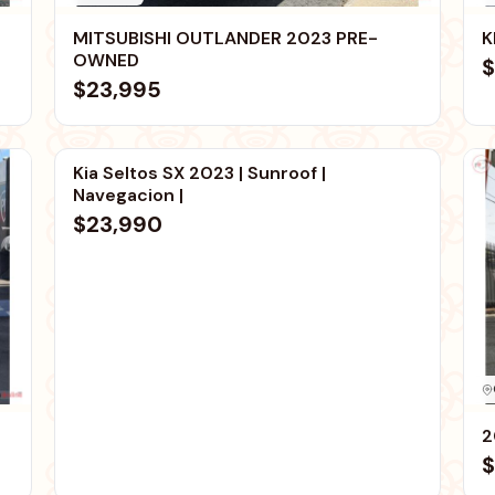
MITSUBISHI OUTLANDER 2023 PRE-
K
OWNED
$
$23,995
Carolina
Kia Seltos SX 2023 | Sunroof |
Navegacion |
$23,990
2
$