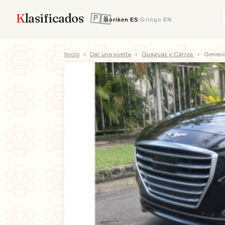
K
lasificados
Boriken
ES
|
Gringo
EN
Inicio
>
Dar una vuelta
>
Guaguas y Carros
>
Genesi