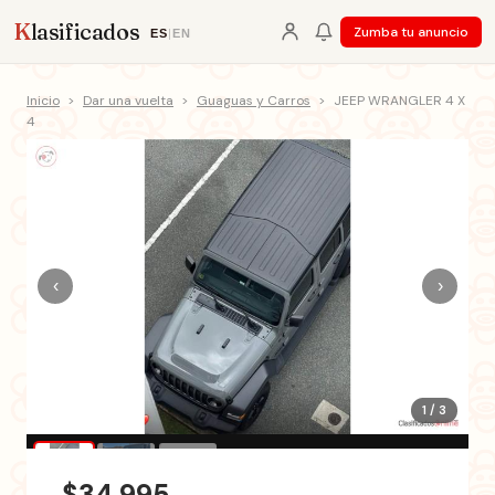
K
lasificados
Zumba tu anuncio
ES
|
EN
Inicio
>
Dar una vuelta
>
Guaguas y Carros
>
JEEP WRANGLER 4 X
4
‹
›
1 / 3
$34,995