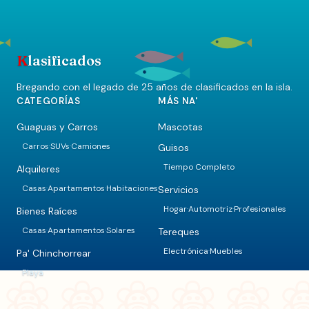
K
lasificados
Bregando con el legado de 25 años de clasificados en la isla.
CATEGORÍAS
MÁS NA'
Guaguas y Carros
Mascotas
Carros
SUVs
Camiones
Guisos
·
·
Tiempo Completo
Alquileres
Casas
Apartamentos
Habitaciones
Servicios
·
·
Hogar
Automotriz
Profesionales
·
·
Bienes Raíces
Casas
Apartamentos
Solares
Tereques
·
·
Electrónica
Muebles
·
Pa' Chinchorrear
Playa