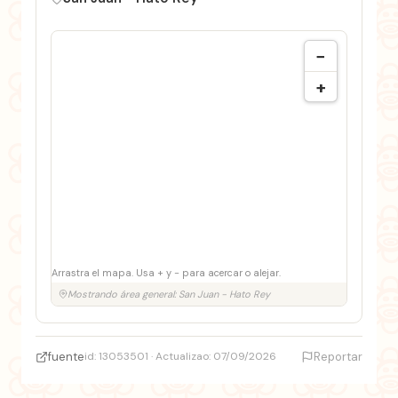
−
+
Arrastra el mapa. Usa + y − para acercar o alejar.
Mostrando área general: San Juan - Hato Rey
fuente
id: 13053501 · Actualizao: 07/09/2026
Reportar