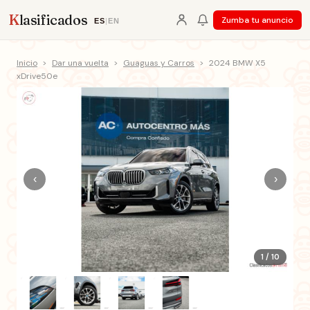
K
lasificados
Zumba tu anuncio
ES
|
EN
Inicio
>
Dar una vuelta
>
Guaguas y Carros
>
2024 BMW X5
xDrive50e
‹
›
1 / 10