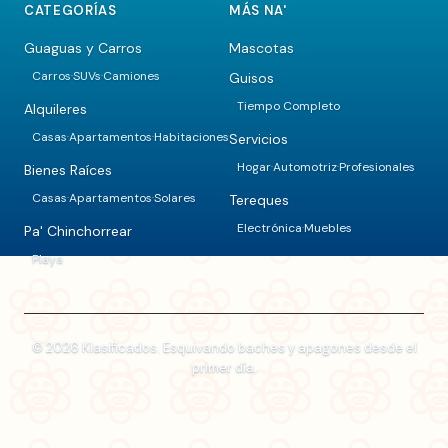
CATEGORÍAS
MÁS NA'
Guaguas y Carros
Mascotas
Carros
SUVs
Camiones
Guisos
·
·
Tiempo Completo
Alquileres
Casas
Apartamentos
Habitaciones
Servicios
·
·
Hogar
Automotriz
Profesionales
·
·
Bienes Raíces
Casas
Apartamentos
Solares
Tereques
·
·
Electrónica
Muebles
·
Pa' Chinchorrear
Playa
© 2026 Klasificados. Esquivando baches y apagones desde el
primer día.