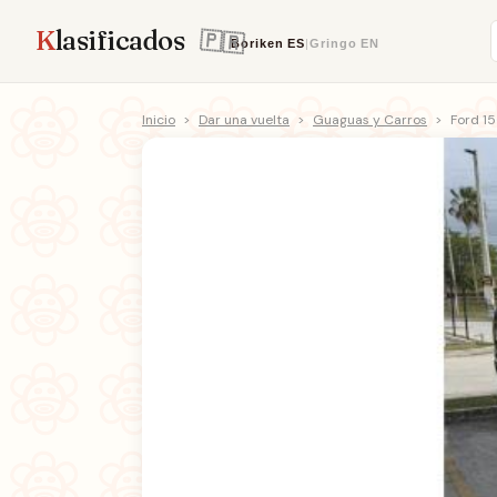
K
lasificados
Boriken
ES
|
Gringo
EN
Inicio
>
Dar una vuelta
>
Guaguas y Carros
>
Ford 1