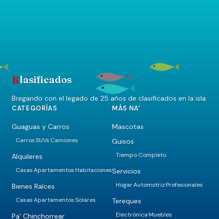
K
lasificados
Bregando con el legado de 25 años de clasificados en la isla.
CATEGORÍAS
MÁS NA'
Guaguas y Carros
Mascotas
Carros
SUVs
Camiones
Guisos
·
·
Tiempo Completo
Alquileres
Casas
Apartamentos
Habitaciones
Servicios
·
·
Hogar
Automotriz
Profesionales
·
·
Bienes Raíces
Casas
Apartamentos
Solares
Tereques
·
·
Electrónica
Muebles
·
Pa' Chinchorrear