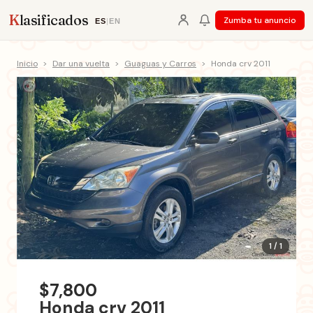
K
lasificados
Zumba tu anuncio
ES
|
EN
Inicio
>
Dar una vuelta
>
Guaguas y Carros
>
Honda crv 2011
1 / 1
$7,800
Honda crv 2011