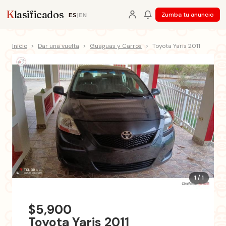
K
lasificados
Zumba tu anuncio
ES
|
EN
Inicio
>
Dar una vuelta
>
Guaguas y Carros
>
Toyota Yaris 2011
1 / 1
$5,900
Toyota Yaris 2011