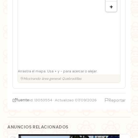
+
Arrastra el mapa. Usa + y − para acercar o alejar.
Mostrando área general: Quebradillas
fuente
id: 13053554 · Actualizao: 07/09/2026
Reportar
ANUNCIOS RELACIONADOS