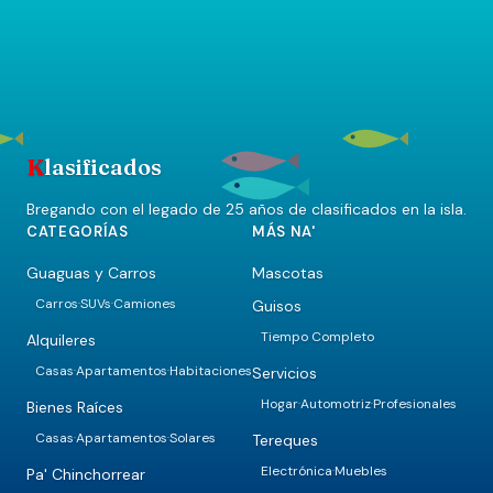
K
lasificados
Bregando con el legado de 25 años de clasificados en la isla.
CATEGORÍAS
MÁS NA'
Guaguas y Carros
Mascotas
Carros
SUVs
Camiones
Guisos
·
·
Tiempo Completo
Alquileres
Casas
Apartamentos
Habitaciones
Servicios
·
·
Hogar
Automotriz
Profesionales
·
·
Bienes Raíces
Casas
Apartamentos
Solares
Tereques
·
·
Electrónica
Muebles
·
Pa' Chinchorrear