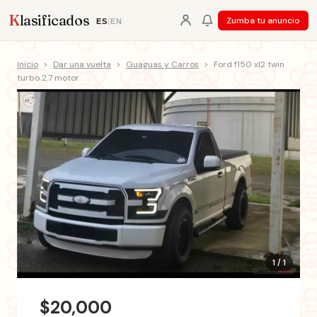
K
lasificados
Zumba tu anuncio
ES
|
EN
Inicio
>
Dar una vuelta
>
Guaguas y Carros
>
Ford f150 xl2 twin
turbo 2.7 motor
1 / 1
$20,000