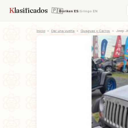
K
lasificados
Boriken
ES
|
Gringo
EN
Inicio
>
Dar una vuelta
>
Guaguas y Carros
>
Jeep J