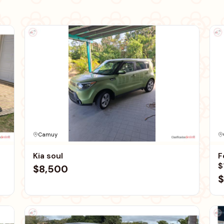
Camuy
Kia soul
F
$
$8,500
$