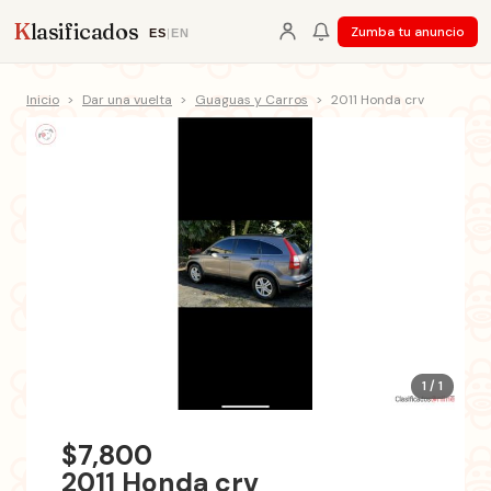
K
lasificados
Zumba tu anuncio
ES
|
EN
Inicio
>
Dar una vuelta
>
Guaguas y Carros
>
2011 Honda crv
1 / 1
$7,800
2011 Honda crv