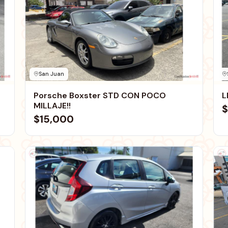
San Juan
Porsche Boxster STD CON POCO
L
MILLAJE!!
$
$15,000