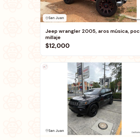
San Juan
Jeep wrangler 2005, aros música, po
millaje
$12,000
San Juan