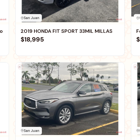
San Juan
co
2019 HONDA FIT SPORT 33MIL MILLAS
F
$18,995
$
San Juan