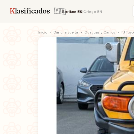
K
lasificados
Boriken
ES
|
Gringo
EN
Inicio
>
Dar una vuelta
>
Guaguas y Carros
>
FJ Toyo