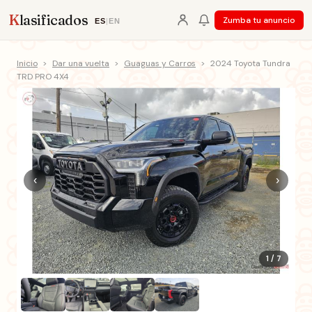
K
lasificados
Zumba tu anuncio
ES
|
EN
Inicio
>
Dar una vuelta
>
Guaguas y Carros
>
2024 Toyota Tundra
TRD PRO 4X4
‹
›
1 / 7