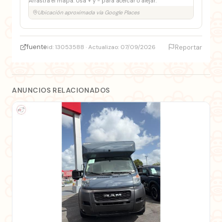
Arrastra el mapa. Usa + y − para acercar o alejar.
Ubicación aproximada vía Google Places
fuente
id: 13053588 · Actualizao: 07/09/2026
Reportar
ANUNCIOS RELACIONADOS