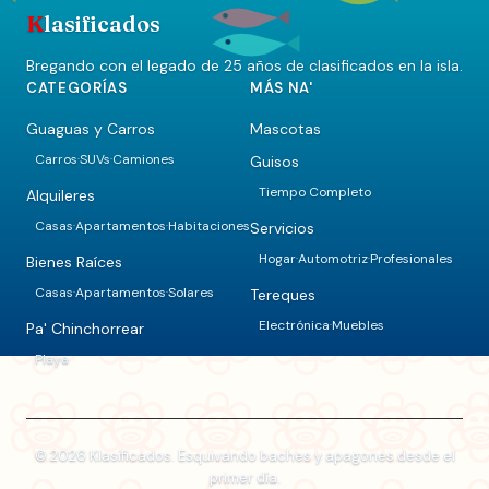
K
lasificados
Bregando con el legado de 25 años de clasificados en la isla.
CATEGORÍAS
MÁS NA'
Guaguas y Carros
Mascotas
Carros
SUVs
Camiones
Guisos
·
·
Tiempo Completo
Alquileres
Casas
Apartamentos
Habitaciones
Servicios
·
·
Hogar
Automotriz
Profesionales
·
·
Bienes Raíces
Casas
Apartamentos
Solares
Tereques
·
·
Electrónica
Muebles
·
Pa' Chinchorrear
Playa
© 2026 Klasificados. Esquivando baches y apagones desde el
primer día.