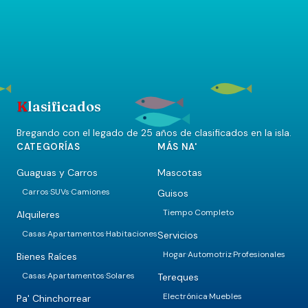
K
lasificados
Bregando con el legado de 25 años de clasificados en la isla.
CATEGORÍAS
MÁS NA'
Guaguas y Carros
Mascotas
Carros
SUVs
Camiones
Guisos
·
·
Tiempo Completo
Alquileres
Casas
Apartamentos
Habitaciones
Servicios
·
·
Hogar
Automotriz
Profesionales
·
·
Bienes Raíces
Casas
Apartamentos
Solares
Tereques
·
·
Electrónica
Muebles
·
Pa' Chinchorrear