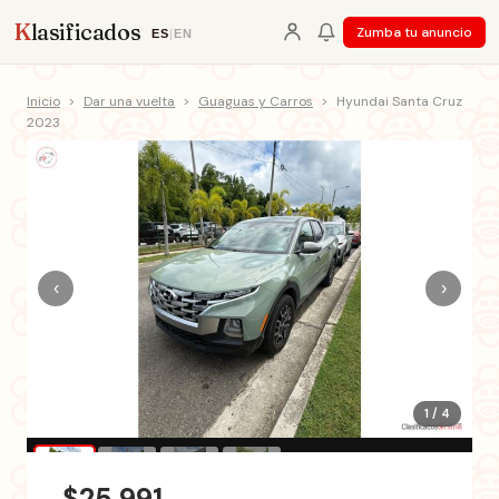
K
lasificados
Zumba tu anuncio
ES
|
EN
Inicio
>
Dar una vuelta
>
Guaguas y Carros
>
Hyundai Santa Cruz
2023
‹
›
1 / 4
$25,991