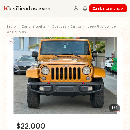
K
lasificados
Zumba tu anuncio
ES
|
EN
Inicio
>
Dar una vuelta
>
Guaguas y Carros
>
Jeep Rubicon de
dealer bien
1 / 1
$22,000