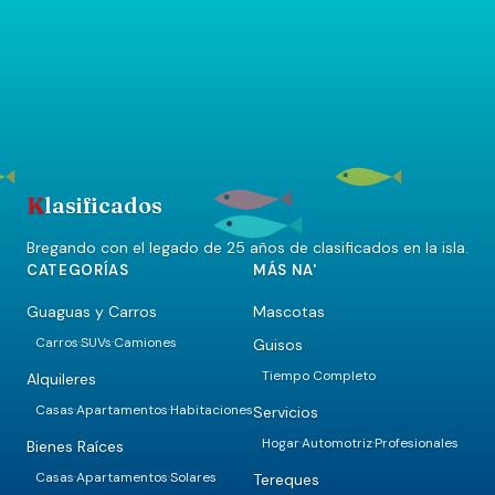
K
lasificados
Bregando con el legado de 25 años de clasificados en la isla.
CATEGORÍAS
MÁS NA'
Guaguas y Carros
Mascotas
Carros
SUVs
Camiones
Guisos
·
·
Tiempo Completo
Alquileres
Casas
Apartamentos
Habitaciones
Servicios
·
·
Hogar
Automotriz
Profesionales
·
·
Bienes Raíces
Casas
Apartamentos
Solares
Tereques
·
·