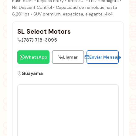
Push Start • Keyless Entry • Aros 20” • LED Headlights •
Hill Descent Control • Capacidad de remolque hasta
8,201 lbs • SUV premium, espaciosa, elegante, 4x4
SL Select Motors
(787) 718-3095
WhatsApp
Llamar
Enviar Mensaje
Guayama