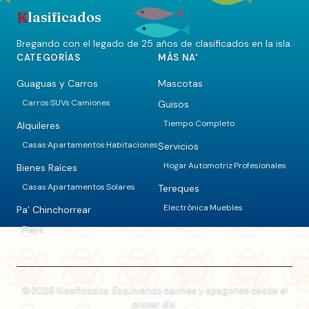
K
lasificados
Bregando con el legado de 25 años de clasificados en la isla.
CATEGORÍAS
MÁS NA'
Guaguas y Carros
Mascotas
Carros
SUVs
Camiones
Guisos
·
·
Tiempo Completo
Alquileres
Casas
Apartamentos
Habitaciones
Servicios
·
·
Hogar
Automotriz
Profesionales
·
·
Bienes Raíces
Casas
Apartamentos
Solares
Tereques
·
·
Electrónica
Muebles
·
Pa' Chinchorrear
Playa
© 2026 Klasificados. Esquivando baches y apagones desde el
primer día.