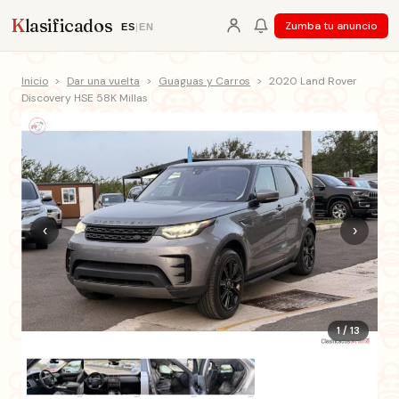
K
lasificados
Zumba tu anuncio
ES
|
EN
Inicio
>
Dar una vuelta
>
Guaguas y Carros
>
2020 Land Rover
Discovery HSE 58K Millas
‹
›
1 / 13