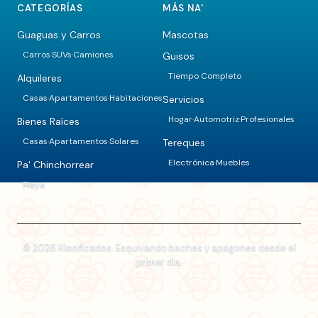
CATEGORÍAS
MÁS NA'
Guaguas y Carros
Mascotas
Carros
SUVs
Camiones
Guisos
·
·
Tiempo Completo
Alquileres
Casas
Apartamentos
Habitaciones
Servicios
·
·
Hogar
Automotriz
Profesionales
·
·
Bienes Raíces
Casas
Apartamentos
Solares
Tereques
·
·
Electrónica
Muebles
·
Pa' Chinchorrear
Playa
© 2026 Klasificados. Esquivando baches y apagones desde el
primer día.