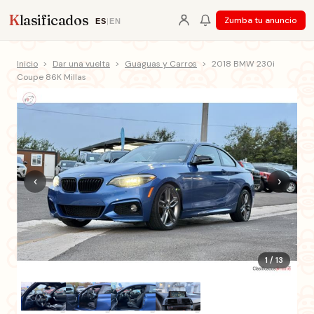
K
lasificados
Zumba tu anuncio
ES
|
EN
Inicio
>
Dar una vuelta
>
Guaguas y Carros
>
2018 BMW 230i
Coupe 86K Millas
‹
›
1 / 13