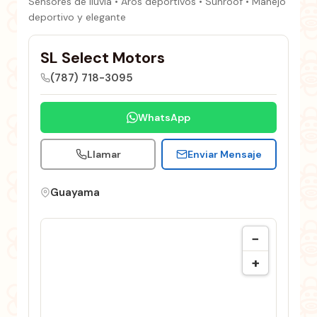
Sensores de lluvia • Aros deportivos • Sunroof • Manejo
deportivo y elegante
SL Select Motors
(787) 718-3095
WhatsApp
Llamar
Enviar Mensaje
Guayama
−
+