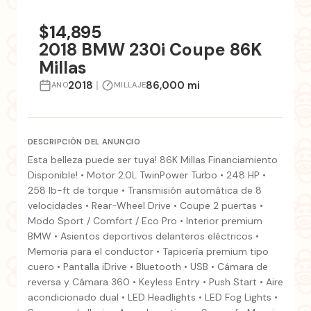
+8 fotos
$14,895
2018 BMW 230i Coupe 86K
Millas
2018
|
86,000 mi
ANO
MILLAJE
DESCRIPCIÓN DEL ANUNCIO
Esta belleza puede ser tuya! 86K Millas Financiamiento
Disponible! • Motor 2.0L TwinPower Turbo • 248 HP •
258 lb-ft de torque • Transmisión automática de 8
velocidades • Rear-Wheel Drive • Coupe 2 puertas •
Modo Sport / Comfort / Eco Pro • Interior premium
BMW • Asientos deportivos delanteros eléctricos •
Memoria para el conductor • Tapicería premium tipo
cuero • Pantalla iDrive • Bluetooth • USB • Cámara de
reversa y Cámara 360 • Keyless Entry • Push Start • Aire
acondicionado dual • LED Headlights • LED Fog Lights •